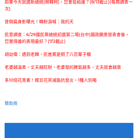
如果今天就選新總統(蔡韓柯)，您會投給誰？(8/13截止)(每周調查一
次)
昔倒扁身影曝光！韓粉淚喊：我的天
民意調查：6/29國民黨總統初選第二場(台中)國政願景發表會後，
您覺得誰的表現最好？(7/2截止)
胡幼偉：遇到老韓，民進黨是倒了八百輩子楣
老婆越溫柔，丈夫越旺財，老婆發的脾氣越多，丈夫就會越衰
多10倍花青素！蝶豆花茶減脂抗發炎，1種人別喝
贊助商
適用電子郵件訂閱網站