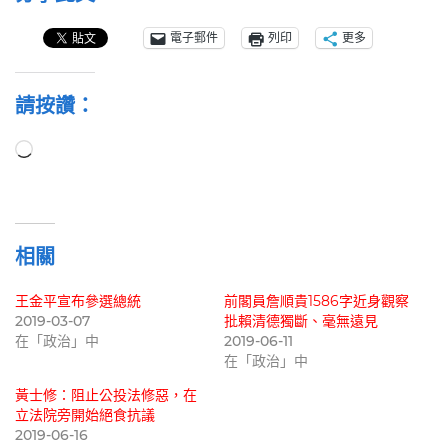
電子郵件
列印
更多
請按讚：
正
在
載
入...
相關
王金平宣布參選總統
前閣員詹順貴1586字近身觀察
2019-03-07
批賴清德獨斷、毫無遠見
在「政治」中
2019-06-11
在「政治」中
黃士修：阻止公投法修惡，在
立法院旁開始絕食抗議
2019-06-16