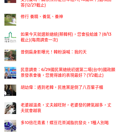
答(12/27截止)
修行 養精、養氣、養神
如果今天就選新總統(蔡韓柯)，您會投給誰？(8/13
截止)(每周調查一次)
昔倒扁身影曝光！韓粉淚喊：我的天
民意調查：6/29國民黨總統初選第二場(台中)國政願
景發表會後，您覺得誰的表現最好？(7/2截止)
胡幼偉：遇到老韓，民進黨是倒了八百輩子楣
老婆越溫柔，丈夫越旺財，老婆發的脾氣越多，丈
夫就會越衰
多10倍花青素！蝶豆花茶減脂抗發炎，1種人別喝