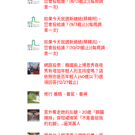
您會投給誰？(8/13截止)(每周調
查一次)
如果今天就選新總統(蔡韓柯)，
您會投給誰？(9/3截止)(每周調
查一次)
如果今天就選新總統(蔡韓呂)，
您會投給誰？(10/01截止)(每周調
查一次)
網路投票：韓國瑜上博恩秀夜夜
秀有增加年輕人的支持度嗎？請
依照你是否年輕人(40歲以下)選
項回答(12/27截止)
修行 養精、養氣、養神
意外奪走她的左腿，20歲「鋼鐵
辣妹」穿短裙燦笑「不能委屈我
的右腳」...逼哭萬人