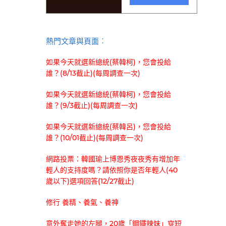
熱門文章與頁面︰
如果今天就選新總統(蔡韓柯)，您會投給
誰？(8/13截止)(每周調查一次)
如果今天就選新總統(蔡韓柯)，您會投給
誰？(9/3截止)(每周調查一次)
如果今天就選新總統(蔡韓呂)，您會投給
誰？(10/01截止)(每周調查一次)
網路投票：韓國瑜上博恩秀夜夜秀有增加年
輕人的支持度嗎？請依照你是否年輕人(40
歲以下)選項回答(12/27截止)
修行 養精、養氣、養神
意外奪走她的左腿，20歲「鋼鐵辣妹」穿短