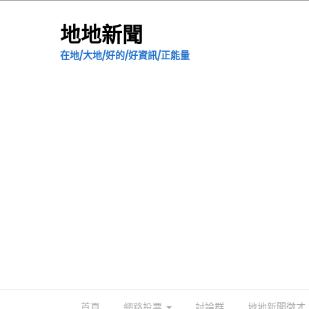
地地新聞
在地/大地/好的/好資訊/正能量
首頁
網路投票
討論群
地地新聞徵才