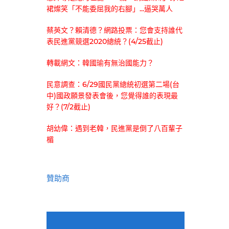
裙燦笑「不能委屈我的右腳」...逼哭萬人
蔡英文？賴清德？網路投票：您會支持誰代
表民進黨競選2020總統？(4/25截止)
轉載網文：韓國瑜有無治國能力？
民意調查：6/29國民黨總統初選第二場(台
中)國政願景發表會後，您覺得誰的表現最
好？(7/2截止)
胡幼偉：遇到老韓，民進黨是倒了八百輩子
楣
贊助商