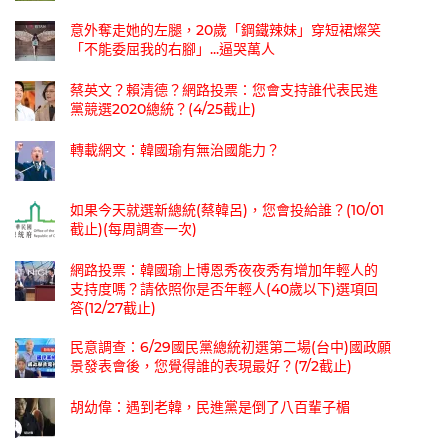
意外奪走她的左腿，20歲「鋼鐵辣妹」穿短裙燦笑
「不能委屈我的右腳」...逼哭萬人
蔡英文？賴清德？網路投票：您會支持誰代表民進
黨競選2020總統？(4/25截止)
轉載網文：韓國瑜有無治國能力？
如果今天就選新總統(蔡韓呂)，您會投給誰？(10/01
截止)(每周調查一次)
網路投票：韓國瑜上博恩秀夜夜秀有增加年輕人的
支持度嗎？請依照你是否年輕人(40歲以下)選項回
答(12/27截止)
民意調查：6/29國民黨總統初選第二場(台中)國政願
景發表會後，您覺得誰的表現最好？(7/2截止)
胡幼偉：遇到老韓，民進黨是倒了八百輩子楣