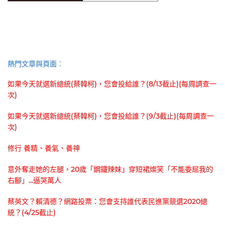
熱門文章與頁面︰
如果今天就選新總統(蔡韓柯)，您會投給誰？(8/13截止)(每周調查一
次)
如果今天就選新總統(蔡韓柯)，您會投給誰？(9/3截止)(每周調查一
次)
修行 養精、養氣、養神
意外奪走她的左腿，20歲「鋼鐵辣妹」穿短裙燦笑「不能委屈我的
右腳」...逼哭萬人
蔡英文？賴清德？網路投票：您會支持誰代表民進黨競選2020總
統？(4/25截止)