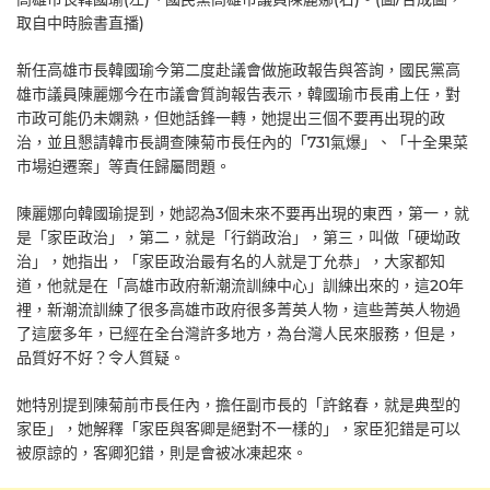
取自中時臉書直播)
新任高雄市長韓國瑜今第二度赴議會做施政報告與答詢，國民黨高
雄市議員陳麗娜今在市議會質詢報告表示，韓國瑜市長甫上任，對
市政可能仍未嫻熟，但她話鋒一轉，她提出三個不要再出現的政
治，並且懇請韓市長調查陳菊市長任內的「731氣爆」、「十全果菜
市場迫遷案」等責任歸屬問題。
陳麗娜向韓國瑜提到，她認為3個未來不要再出現的東西，第一，就
是「家臣政治」，第二，就是「行銷政治」，第三，叫做「硬坳政
治」，她指出，「家臣政治最有名的人就是丁允恭」，大家都知
道，他就是在「高雄市政府新潮流訓練中心」訓練出來的，這20年
裡，新潮流訓練了很多高雄市政府很多菁英人物，這些菁英人物過
了這麼多年，已經在全台灣許多地方，為台灣人民來服務，但是，
品質好不好？令人質疑。
她特別提到陳菊前市長任內，擔任副市長的「許銘春，就是典型的
家臣」，她解釋「家臣與客卿是絕對不一樣的」，家臣犯錯是可以
被原諒的，客卿犯錯，則是會被冰凍起來。