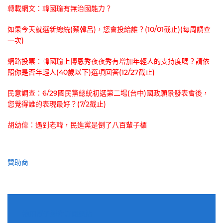
轉載網文：韓國瑜有無治國能力？
如果今天就選新總統(蔡韓呂)，您會投給誰？(10/01截止)(每周調查
一次)
網路投票：韓國瑜上博恩秀夜夜秀有增加年輕人的支持度嗎？請依
照你是否年輕人(40歲以下)選項回答(12/27截止)
民意調查：6/29國民黨總統初選第二場(台中)國政願景發表會後，
您覺得誰的表現最好？(7/2截止)
胡幼偉：遇到老韓，民進黨是倒了八百輩子楣
贊助商
適用電子郵件訂閱網站