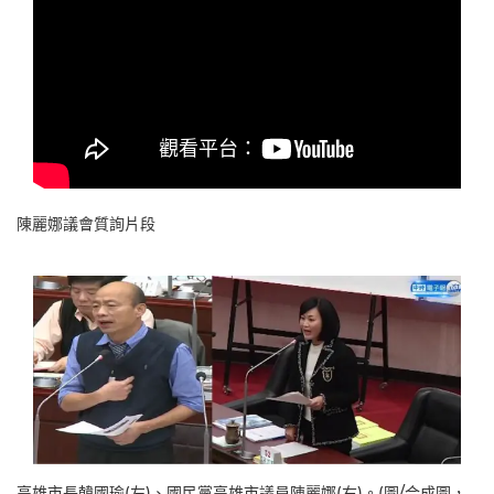
陳麗娜議會質詢片段
高雄市長韓國瑜(左)、國民黨高雄市議員陳麗娜(右)。(圖/合成圖，