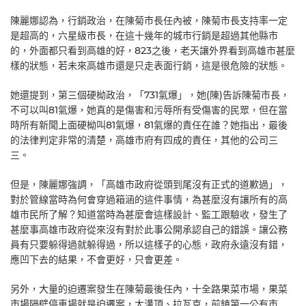
陳麗娜認為，行銷政治，在陳菊市長任內被，陳菊市長支持率一定
是超高的，六星級市長，在這十幾年的城市行銷是超過其他縣市
的，外面都只看到高雄的好，823之後，老天讓外界看到高雄市甚麼
樣的狀態，若未來高雄市還是只走表面行銷，這是很危險的狀態。
她還提到，第三個硬柪政治，「731氣爆」，她(陳)告訴陳菊市長，
不可以叫81氣爆，她真的是傷害和污辱所有受傷害的民眾，但在當
時所有新聞上面硬柪叫81氣爆，81氣爆的責任在誰？她指出，最後
的法律判定非常的清楚，高雄市府有四成的責任，其他的公司三
三。
但是，陳麗娜強調，「高雄市政府從頭到尾沒有正式的道歉過」，
對於管線當時為何會穿過箱涵的這件事情，為甚麼沒有讓所有的高
雄市民所了解？知道當時為甚麼會這樣設計、監工跟驗收，發生了
甚麼事高雄市政府從來沒有對於此事公開承認自己的錯誤。讓公務
員有只要躲得過就躲得過，所以這樣子的心態，政府永遠沒有錯，
應凹下去的結果，不會更好，只會更差。
另外，大量的迫遷案發生在陳菊最後任內，十全路果菜市場，果菜
市場隔壁停車場就是迫遷案，大溝頂、拉瓦克，前鎮第一公有市