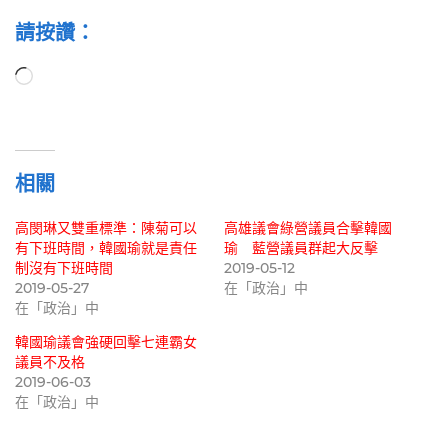
請按讚：
正
在
載
入...
相關
高閔琳又雙重標準：陳菊可以
高雄議會綠營議員合擊韓國
有下班時間，韓國瑜就是責任
瑜 藍營議員群起大反擊
制沒有下班時間
2019-05-12
2019-05-27
在「政治」中
在「政治」中
韓國瑜議會強硬回擊七連霸女
議員不及格
2019-06-03
在「政治」中