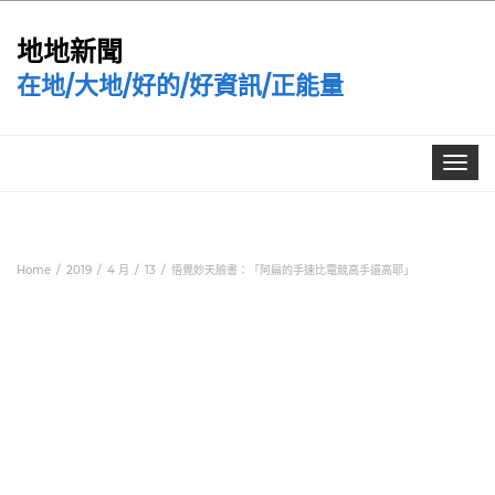
地地新聞
在地/大地/好的/好資訊/正能量
Toggle
navigat
Home
2019
4 月
13
悟覺妙天臉書：「阿扁的手速比電競高手還高耶」