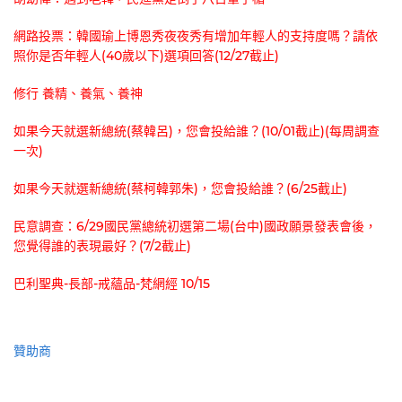
網路投票：韓國瑜上博恩秀夜夜秀有增加年輕人的支持度嗎？請依
照你是否年輕人(40歲以下)選項回答(12/27截止)
修行 養精、養氣、養神
如果今天就選新總統(蔡韓呂)，您會投給誰？(10/01截止)(每周調查
一次)
如果今天就選新總統(蔡柯韓郭朱)，您會投給誰？(6/25截止)
民意調查：6/29國民黨總統初選第二場(台中)國政願景發表會後，
您覺得誰的表現最好？(7/2截止)
巴利聖典-長部-戒蘊品-梵網經 10/15
贊助商