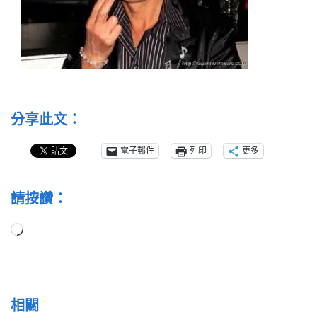
分享此文：
電子郵件
列印
更多
請按讚：
正
在
載
入...
相關