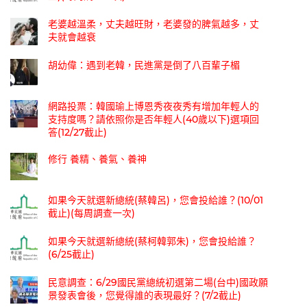
老婆越溫柔，丈夫越旺財，老婆發的脾氣越多，丈
夫就會越衰
胡幼偉：遇到老韓，民進黨是倒了八百輩子楣
網路投票：韓國瑜上博恩秀夜夜秀有增加年輕人的
支持度嗎？請依照你是否年輕人(40歲以下)選項回
答(12/27截止)
修行 養精、養氣、養神
如果今天就選新總統(蔡韓呂)，您會投給誰？(10/01
截止)(每周調查一次)
如果今天就選新總統(蔡柯韓郭朱)，您會投給誰？
(6/25截止)
民意調查：6/29國民黨總統初選第二場(台中)國政願
景發表會後，您覺得誰的表現最好？(7/2截止)