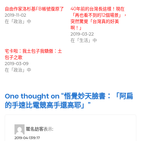
自由作家洛杉基FB帳號復原了
40年前的台灣長這樣！現在
2019-11-02
「再也看不到的12個場景」，
在「政治」中
突然驚覺「台灣真的好美
啊！」
2019-03-22
在「生活」中
宅卡啦：我土包子我驕傲：土
包子之歌
2019-03-09
在「政治」中
One thought on “悟覺妙天臉書：「阿扁
的手速比電競高手還高耶」”
匿名訪客
表示:
2019-04-1319:17