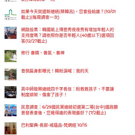
如果今天就選新總統(蔡韓呂)，您會投給誰？(10/01
截止)(每周調查一次)
網路投票：韓國瑜上博恩秀夜夜秀有增加年輕人的
支持度嗎？請依照你是否年輕人(40歲以下)選項回
答(12/27截止)
修行 養精、養氣、養神
昔倒扁身影曝光！韓粉淚喊：我的天
高中師致蔡總統四千字長信：盼救救孩子，不要讓
制度綁架、傷害了孩子！
民意調查：6/29國民黨總統初選第二場(台中)國政願
景發表會後，您覺得誰的表現最好？(7/2截止)
巴利聖典-長部-戒蘊品-梵網經 10/15