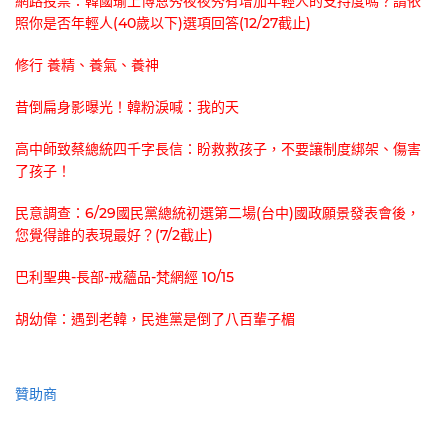
網路投票：韓國瑜上博恩秀夜夜秀有增加年輕人的支持度嗎？請依
照你是否年輕人(40歲以下)選項回答(12/27截止)
修行 養精、養氣、養神
昔倒扁身影曝光！韓粉淚喊：我的天
高中師致蔡總統四千字長信：盼救救孩子，不要讓制度綁架、傷害
了孩子！
民意調查：6/29國民黨總統初選第二場(台中)國政願景發表會後，
您覺得誰的表現最好？(7/2截止)
巴利聖典-長部-戒蘊品-梵網經 10/15
胡幼偉：遇到老韓，民進黨是倒了八百輩子楣
贊助商