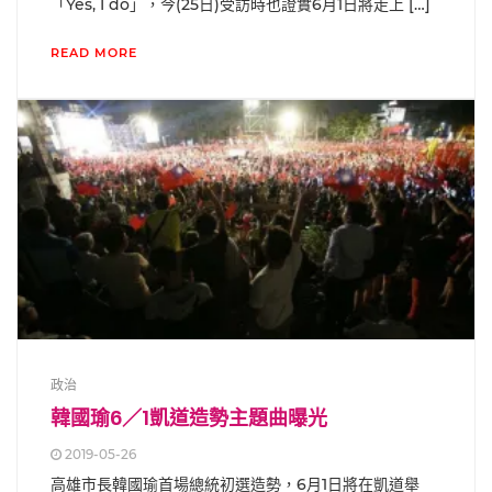
「Yes, I do」，今(25日)受訪時也證實6月1日將走上 […]
READ MORE
政治
韓國瑜6／1凱道造勢主題曲曝光
2019-05-26
高雄市長韓國瑜首場總統初選造勢，6月1日將在凱道舉