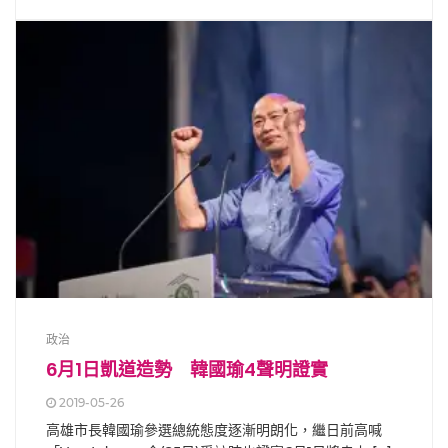
政治
6月1日凱道造勢 韓國瑜4聲明證實
2019-05-26
高雄市長韓國瑜參選總統態度逐漸明朗化，繼日前高喊