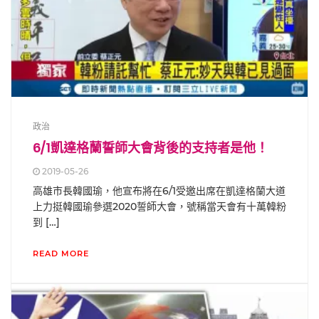
政治
6/1凱達格蘭誓師大會背後的支持者是他！
2019-05-26
高雄市長韓國瑜，他宣布將在6/1受邀出席在凱達格蘭大道
上力挺韓國瑜參選2020誓師大會，號稱當天會有十萬韓粉
到 […]
READ MORE