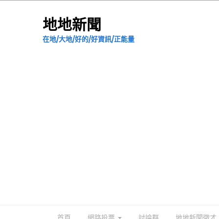
地地新聞
在地/大地/好的/好資訊/正能量
首頁
網路投票
討論群
地地新聞徵才