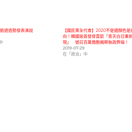
國瑜凱道造勢發表演說
【國民黨全代會】2020不是選顏色是
向！韓國瑜首發穿雲箭「青天白日重
中
現」 號召百萬僑胞揭蔡執政弊端！
2019-07-29
在「政治」中