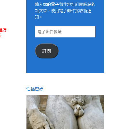
輸入你的電子郵件地址訂閱網站的
新文章，使用電子郵件接收新通
知。
電
選方
子
新
郵
件
訂閱
位
址
性福密碼