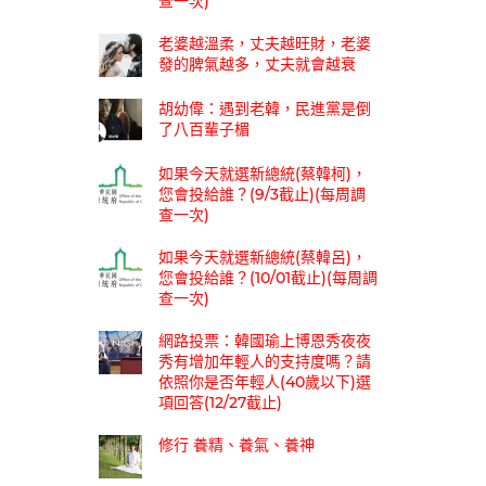
查一次)
老婆越溫柔，丈夫越旺財，老婆
發的脾氣越多，丈夫就會越衰
胡幼偉：遇到老韓，民進黨是倒
了八百輩子楣
如果今天就選新總統(蔡韓柯)，
您會投給誰？(9/3截止)(每周調
查一次)
如果今天就選新總統(蔡韓呂)，
您會投給誰？(10/01截止)(每周調
查一次)
網路投票：韓國瑜上博恩秀夜夜
秀有增加年輕人的支持度嗎？請
依照你是否年輕人(40歲以下)選
項回答(12/27截止)
修行 養精、養氣、養神