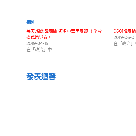
在
載
入...
相關
美天新聞:韓國瑜 領唱中華民國頌 ！洛杉
0601韓
磯僑胞淚崩！
2019-06-01
2019-04-15
在「政治」
在「政治」中
發表迴響