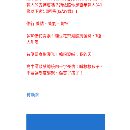
輕人的支持度嗎？請依照你是否年輕人(40
歲以下)選項回答(12/27截止)
修行 養精、養氣、養神
多10倍花青素！蝶豆花茶減脂抗發炎，1種
人別喝
昔倒扁身影曝光！韓粉淚喊：我的天
高中師致蔡總統四千字長信：盼救救孩子，
不要讓制度綁架、傷害了孩子！
贊助商
適用電子郵件訂閱網站