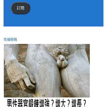
郵
件
訂閱
位
址
性福密碼