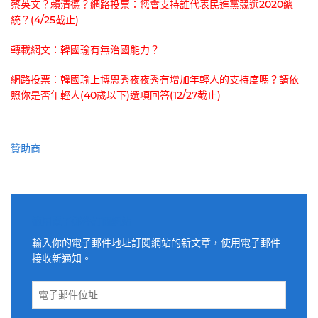
蔡英文？賴清德？網路投票：您會支持誰代表民進黨競選2020總
統？(4/25截止)
轉載網文：韓國瑜有無治國能力？
網路投票：韓國瑜上博恩秀夜夜秀有增加年輕人的支持度嗎？請依
照你是否年輕人(40歲以下)選項回答(12/27截止)
贊助商
適用電子郵件訂閱網站
輸入你的電子郵件地址訂閱網站的新文章，使用電子郵件
接收新通知。
電
子