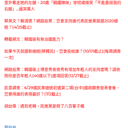
意外奪走她的左腿，20歲「鋼鐵辣妹」穿短裙燦笑「不能委屈我的
右腳」...逼哭萬人
蔡英文？賴清德？網路投票：您會支持誰代表民進黨競選2020總
統？(4/25截止)
轉載網文：韓國瑜有無治國能力？
如果今天就選新總統(蔡韓呂)，您會投給誰？(10/01截止)(每周調查
一次)
網路投票：韓國瑜上博恩秀夜夜秀有增加年輕人的支持度嗎？請依
照你是否年輕人(40歲以下)選項回答(12/27截止)
民意調查：6/29國民黨總統初選第二場(台中)國政願景發表會後，
您覺得誰的表現最好？(7/2截止)
胡幼偉：遇到老韓，民進黨是倒了八百輩子楣
贊助商