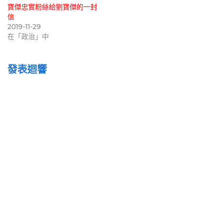
寶傑忠實粉絲給劉寶傑的一封
信
2019-11-29
在「政治」中
發表迴響