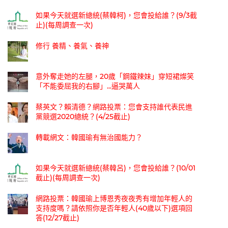
如果今天就選新總統(蔡韓柯)，您會投給誰？(9/3截
止)(每周調查一次)
修行 養精、養氣、養神
意外奪走她的左腿，20歲「鋼鐵辣妹」穿短裙燦笑
「不能委屈我的右腳」...逼哭萬人
蔡英文？賴清德？網路投票：您會支持誰代表民進
黨競選2020總統？(4/25截止)
轉載網文：韓國瑜有無治國能力？
如果今天就選新總統(蔡韓呂)，您會投給誰？(10/01
截止)(每周調查一次)
網路投票：韓國瑜上博恩秀夜夜秀有增加年輕人的
支持度嗎？請依照你是否年輕人(40歲以下)選項回
答(12/27截止)