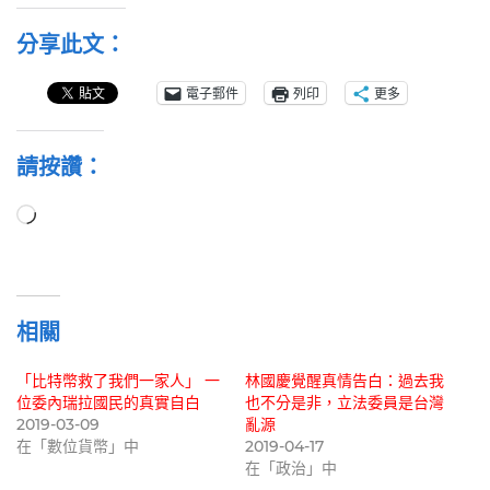
分享此文：
電子郵件
列印
更多
請按讚：
正
在
載
入...
相關
「比特幣救了我們一家人」 一
林國慶覺醒真情告白：過去我
位委內瑞拉國民的真實自白
也不分是非，立法委員是台灣
2019-03-09
亂源
在「數位貨幣」中
2019-04-17
在「政治」中