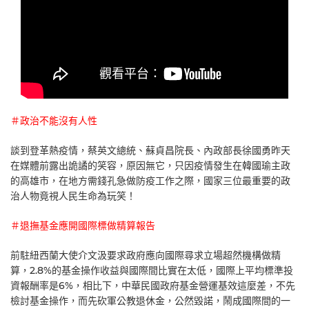
＃政治不能沒有人性
談到登革熱疫情，蔡英文總統、蘇貞昌院長、內政部長徐國勇昨天
在媒體前露出詭譎的笑容，原因無它，只因疫情發生在韓國瑜主政
的高雄市，在地方需錢孔急做防疫工作之際，國家三位最重要的政
治人物竟視人民生命為玩笑！
＃退撫基金應開國際標做精算報告
前駐紐西蘭大使介文汲要求政府應向國際尋求立場超然機構做精
算，2.8%的基金操作收益與國際間比實在太低，國際上平均標準投
資報酬率是6%，相比下，中華民國政府基金營運基效這麼差，不先
檢討基金操作，而先砍軍公教退休金，公然毀諾，鬧成國際間的一