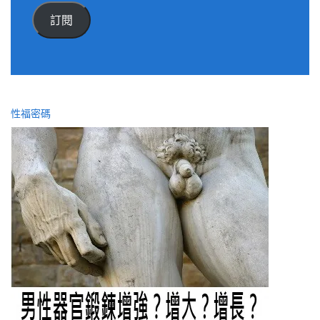
件
訂閱
位
址
性福密碼