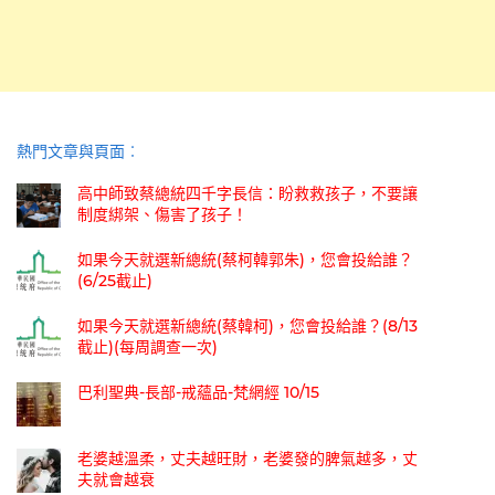
熱門文章與頁面︰
高中師致蔡總統四千字長信：盼救救孩子，不要讓
制度綁架、傷害了孩子！
如果今天就選新總統(蔡柯韓郭朱)，您會投給誰？
(6/25截止)
如果今天就選新總統(蔡韓柯)，您會投給誰？(8/13
截止)(每周調查一次)
巴利聖典-長部-戒蘊品-梵網經 10/15
老婆越溫柔，丈夫越旺財，老婆發的脾氣越多，丈
夫就會越衰