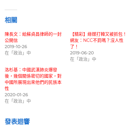
載
入...
相關
陳長文：給蘇貞昌律師的一封
【精彩】綠媒打韓又被抓包！
公開信
網友：NCC不罰嗎？沒人性
2019-10-26
了！
在「政治」中
2019-06-20
在「政治」中
洛杉基：中國武漢肺炎爆發
後，幾個關係密切的國家，對
中國所展現出來他們的民族本
性
2020-01-26
在「政治」中
發表迴響