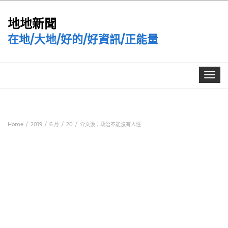
地地新聞
在地/大地/好的/好資訊/正能量
Toggle
navigat
Home
2019
6 月
20
介文汲：政治不能沒有人性