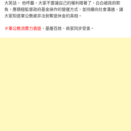
大笑話。 他呼籲，大家不要讓自己的權利睡著了，白白被政府欺
負，應積極監督政府基金操作的營運方式，並持續向社會溝通，讓
大家知道軍公教被非法剝奪退休金的真相。
＃軍公教消費力衰退
，基層百姓、商家同步受害。