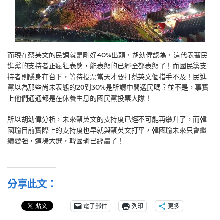
而現在蔡英文的民調就是剛好40%出頭，胡幼偉認為，這代表著民
進黨的支持者正瘋狂表態，能表態的已經全都表態了！而國民黨支
持者則隱身在台下，等待投票當天才要打蔡英文個措手不及！民進
黨以為那些尚未表態的20到30%是所謂中間選民嗎？並不是，事實
上他們通通都是在休養生息的國民黨投票大隊！
所以胡幼偉分析，未來蔡英文的支持度已經不可能再攀升了，而韓
國瑜目前實際上的支持度也早就與蔡英文打平，韓國瑜未來只會繼
續變強，這場大選，韓國瑜已經贏了！
分享此文：
電子郵件
列印
更多