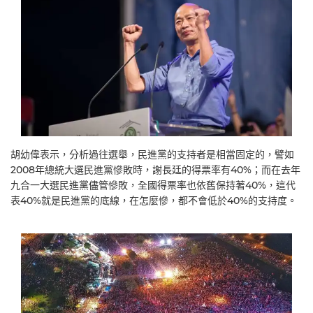
胡幼偉表示，分析過往選舉，民進黨的支持者是相當固定的，譬如
2008年總統大選民進黨慘敗時，謝長廷的得票率有40%；而在去年
九合一大選民進黨儘管慘敗，全國得票率也依舊保持著40%，這代
表40%就是民進黨的底線，在怎麼慘，都不會低於40%的支持度。