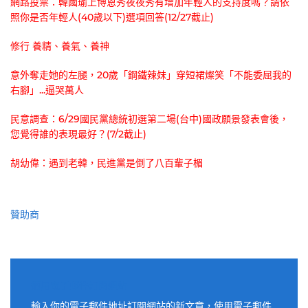
網路投票：韓國瑜上博恩秀夜夜秀有增加年輕人的支持度嗎？請依
照你是否年輕人(40歲以下)選項回答(12/27截止)
修行 養精、養氣、養神
意外奪走她的左腿，20歲「鋼鐵辣妹」穿短裙燦笑「不能委屈我的
右腳」...逼哭萬人
民意調查：6/29國民黨總統初選第二場(台中)國政願景發表會後，
您覺得誰的表現最好？(7/2截止)
胡幼偉：遇到老韓，民進黨是倒了八百輩子楣
贊助商
適用電子郵件訂閱網站
輸入你的電子郵件地址訂閱網站的新文章，使用電子郵件