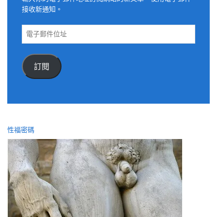
接收新通知。
電
子
郵
件
訂閱
位
址
性福密碼