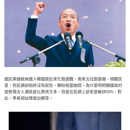
國民黨總統候選人韓國瑜近來忙跑選戰，南來北往跑基層、傾聽民
意，但民調卻始終沒有起色，韓粉相當納悶，為什麼明明韓國瑜的
造勢場合人潮就是比蔡英文多，但是在民調上卻老是輸快10%，對
此，學者胡幼偉提出解答。