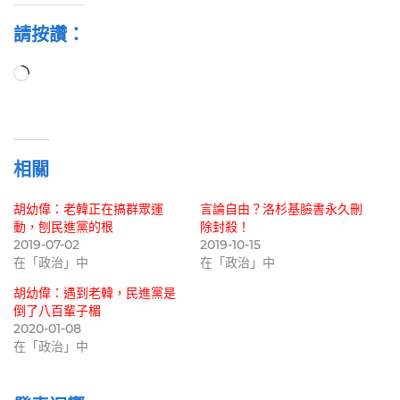
請按讚：
正
在
載
入...
相關
胡幼偉：老韓正在搞群眾運
言論自由？洛杉基臉書永久刪
動，刨民進黨的根
除封殺！
2019-07-02
2019-10-15
在「政治」中
在「政治」中
胡幼偉：遇到老韓，民進黨是
倒了八百輩子楣
2020-01-08
在「政治」中