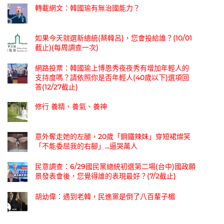
轉載網文：韓國瑜有無治國能力？
如果今天就選新總統(蔡韓呂)，您會投給誰？(10/01
截止)(每周調查一次)
網路投票：韓國瑜上博恩秀夜夜秀有增加年輕人的
支持度嗎？請依照你是否年輕人(40歲以下)選項回
答(12/27截止)
修行 養精、養氣、養神
意外奪走她的左腿，20歲「鋼鐵辣妹」穿短裙燦笑
「不能委屈我的右腳」...逼哭萬人
民意調查：6/29國民黨總統初選第二場(台中)國政願
景發表會後，您覺得誰的表現最好？(7/2截止)
胡幼偉：遇到老韓，民進黨是倒了八百輩子楣