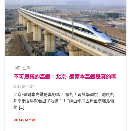
中國
生活
不可思議的高鐵：北京-墨爾本高鐵是真的嗎
2019-11-24
北京-墨爾本高鐵是真的嗎？ 假的！闢謠學霸說∶聰明的
知乎網友早就看出了破綻： 1. “經由印尼古邦至澳洲北領
地 […]
READ MORE