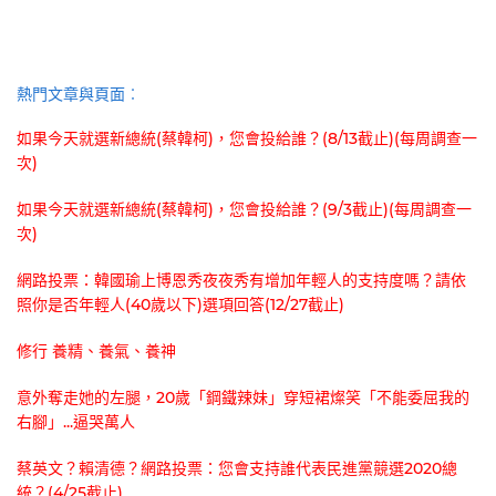
熱門文章與頁面︰
如果今天就選新總統(蔡韓柯)，您會投給誰？(8/13截止)(每周調查一
次)
如果今天就選新總統(蔡韓柯)，您會投給誰？(9/3截止)(每周調查一
次)
網路投票：韓國瑜上博恩秀夜夜秀有增加年輕人的支持度嗎？請依
照你是否年輕人(40歲以下)選項回答(12/27截止)
修行 養精、養氣、養神
意外奪走她的左腿，20歲「鋼鐵辣妹」穿短裙燦笑「不能委屈我的
右腳」...逼哭萬人
蔡英文？賴清德？網路投票：您會支持誰代表民進黨競選2020總
統？(4/25截止)