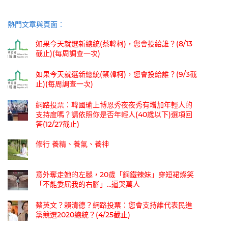
熱門文章與頁面︰
如果今天就選新總統(蔡韓柯)，您會投給誰？(8/13
截止)(每周調查一次)
如果今天就選新總統(蔡韓柯)，您會投給誰？(9/3截
止)(每周調查一次)
網路投票：韓國瑜上博恩秀夜夜秀有增加年輕人的
支持度嗎？請依照你是否年輕人(40歲以下)選項回
答(12/27截止)
修行 養精、養氣、養神
意外奪走她的左腿，20歲「鋼鐵辣妹」穿短裙燦笑
「不能委屈我的右腳」...逼哭萬人
蔡英文？賴清德？網路投票：您會支持誰代表民進
黨競選2020總統？(4/25截止)