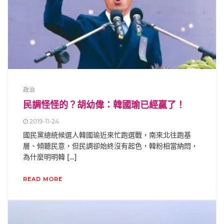
政治
民調怪怪的？胡幼偉：韓國瑜已經贏了！
2019-11-24
國民黨總統候選人韓國瑜近來忙跑選戰，南來北往跑基
層、傾聽民意，但民調卻始終沒有起色，韓粉相當納悶，
為什麼明明韓 […]
READ MORE