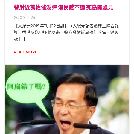
警射近萬枚催淚彈 港民感不適 死鳥隨處見
2019-11-24
【大紀元2019年11月22日訊】（大紀元記者蕭律生綜合報
導）香港反送中運動以來，警方發射近萬枚催淚彈，導致
吸 […]
READ MORE