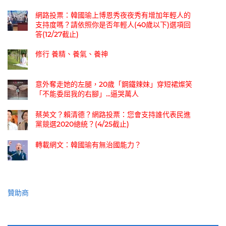
網路投票：韓國瑜上博恩秀夜夜秀有增加年輕人的
支持度嗎？請依照你是否年輕人(40歲以下)選項回
答(12/27截止)
修行 養精、養氣、養神
意外奪走她的左腿，20歲「鋼鐵辣妹」穿短裙燦笑
「不能委屈我的右腳」...逼哭萬人
蔡英文？賴清德？網路投票：您會支持誰代表民進
黨競選2020總統？(4/25截止)
轉載網文：韓國瑜有無治國能力？
贊助商