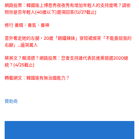
網路投票：韓國瑜上博恩秀夜夜秀有增加年輕人的支持度嗎？請依
照你是否年輕人(40歲以下)選項回答(12/27截止)
修行 養精、養氣、養神
意外奪走她的左腿，20歲「鋼鐵辣妹」穿短裙燦笑「不能委屈我的
右腳」...逼哭萬人
蔡英文？賴清德？網路投票：您會支持誰代表民進黨競選2020總
統？(4/25截止)
轉載網文：韓國瑜有無治國能力？
贊助商
適用電子郵件訂閱網站