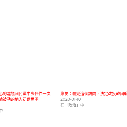
心的建議國民黨中央任性一次
綠友：聽完這個訪問，決定改投韓國
瑜被動的納入初選民調
2020-01-10
3
在「政治」中
中