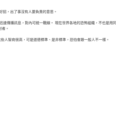
好招，出了事沒有人要負責的意思。
迅速傳播訊息，對內可統一戰線。 現在世界各地的恐怖組織，不也是用
對者。
這些人智商很高，可是道德標準、是非標準，恐怕會跟一般人不一樣。