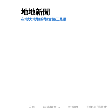
地地新聞
在地/大地/好的/好資訊/正能量
首頁
網路投票
討論群
地地新聞徵才