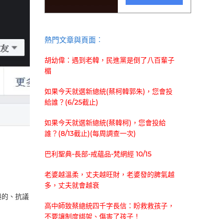
熱門文章與頁面︰
胡幼偉：遇到老韓，民進黨是倒了八百輩子
楣
如果今天就選新總統(蔡柯韓郭朱)，您會投
給誰？(6/25截止)
如果今天就選新總統(蔡韓柯)，您會投給
誰？(8/13截止)(每周調查一次)
巴利聖典-長部-戒蘊品-梵網經 10/15
老婆越溫柔，丈夫越旺財，老婆發的脾氣越
多，丈夫就會越衰
與的、抗議
高中師致蔡總統四千字長信：盼救救孩子，
不要讓制度綁架、傷害了孩子！