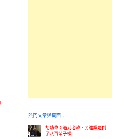
瑜
熱門文章與頁面︰
胡幼偉：遇到老韓，民進黨是倒
了八百輩子楣