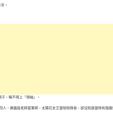
看法。
的頭子，稱不得上「領袖」。
、四人，黃國昌老師當軍師，太陽花女王當啦啦隊長，卻沒知道當時有個唐