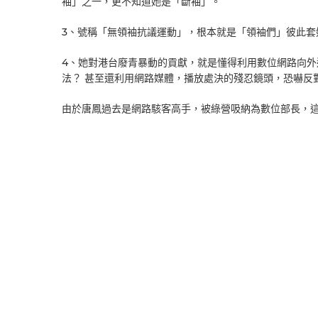
袖」之一，更不知道她是「斷袖」。
3、號稱「無領袖抗議運動」，根本就是「領袖們」彼此套
4、她對港台廢青暴動的貢獻，就是懂得利用數位網路向外
法？ 甚至還利用網路媒體，播放處決的殘忍鏡頭，恐嚇反
由於唐鳳過去是網路駭客高手，被綠營吸納為數位部長，