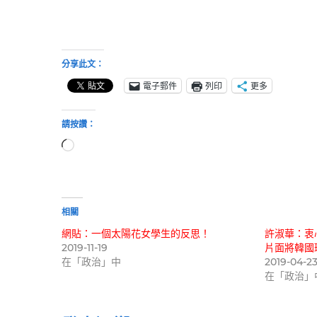
分享此文：
電子郵件
列印
更多
請按讚：
正
在
載
入...
相關
網貼：一個太陽花女學生的反思！
許淑華：衷
2019-11-19
片面將韓國
在「政治」中
2019-04-2
在「政治」