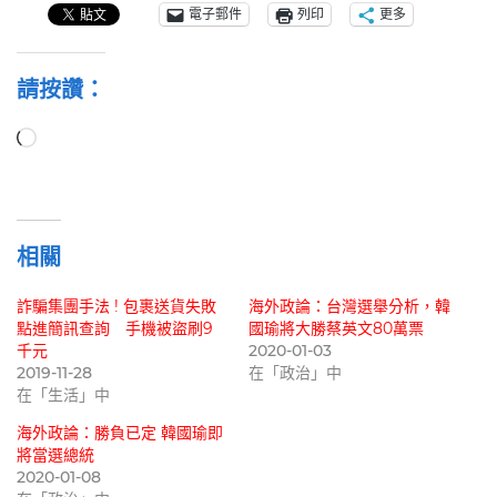
電子郵件
列印
更多
請按讚：
正
在
載
入...
相關
詐騙集團手法 ! 包裹送貨失敗
海外政論：台灣選舉分析，韓
點進簡訊查詢 手機被盜刷9
國瑜將大勝蔡英文80萬票
千元
2020-01-03
2019-11-28
在「政治」中
在「生活」中
海外政論：勝負已定 韓國瑜即
將當選總統
2020-01-08