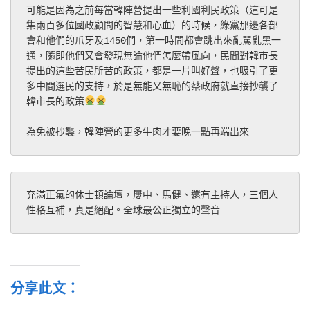
可能是因為之前每當韓陣營提出一些利國利民政策（這可是
集兩百多位國政顧問的智慧和心血）的時候，綠黨那邊各部
會和他們的爪牙及1450們，第一時間都會跳出來亂駡亂黑一
通，隨即他們又會發現無論他們怎麼帶風向，民間對韓市長
提出的這些苦民所苦的政策，都是一片叫好聲，也吸引了更
多中間選民的支持，於是無能又無恥的蔡政府就直接抄襲了
韓市長的政策
為免被抄襲，韓陣營的更多牛肉才要晚一點再端出來
充滿正氣的休士頓論壇，屢中、馬健、還有主持人，三個人
性格互補，真是絕配。全球最公正獨立的聲音
分享此文：