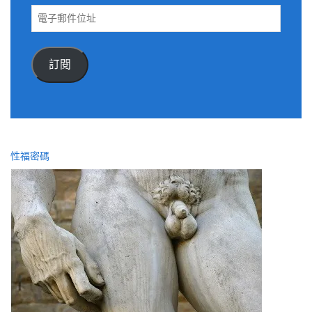
電
子
郵
件
訂閱
位
址
性福密碼