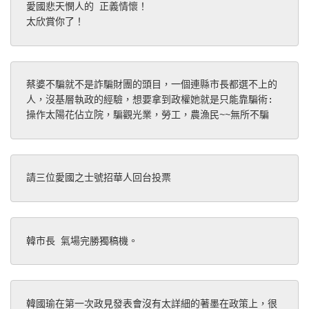
愛國悲天憫人的 正義情懷！ 
太欣賞你了！ 
蔡婆不騙就不是詐騙財團的頭目，一個連縣市長都選不上的
人，沒基層執政的經驗，想要拿到政權她就是只能靠騙術: 
操作太陽花佔立院，騙觀光業，勞工，農漁民~~無所不騙
請三位愛國之士號招華人回台投票
韓市長 氣場完勝獨稿機。
韓國瑜在第一次政見發表會沒有太詳細的著墨在政策上，很