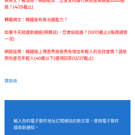
蔡英文？賴清德？網路投票：您會支持誰代表民進黨競選2020總
統？(4/25截止)
轉載網文：韓國瑜有無治國能力？
如果今天就選新總統(蔡韓呂)，您會投給誰？(10/01截止)(每周調查
一次)
網路投票：韓國瑜上博恩秀夜夜秀有增加年輕人的支持度嗎？請依
照你是否年輕人(40歲以下)選項回答(12/27截止)
贊助商
適用電子郵件訂閱網站
輸入你的電子郵件地址訂閱網站的新文章，使用電子郵件
接收新通知。