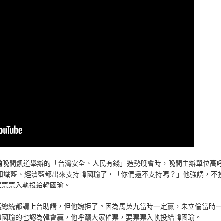
瑜
晚間凱道舉辦的「台灣安全、人民有錢」造勢晚會時，晚間主辦單位高
知識藍、經濟藍都出來支持韓國瑜了，「你們還不支持嗎？」他強調，不
家票票入軌投給韓國瑜。
選總統都請上台助講，但他婉拒了。因為馬英九當時一定贏，朱立倫當時
韓國瑜的也認為韓會贏，他呼籲大家催票，要票票入軌投給韓國瑜。