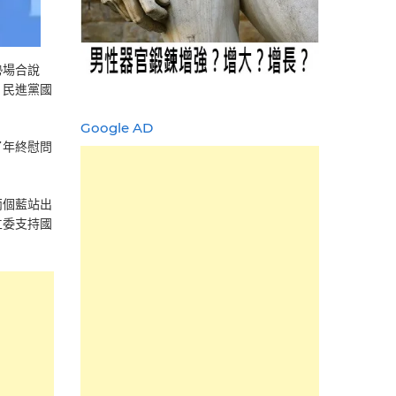
勢場合說
；民進黨國
Google AD
了年終慰問
兩個藍站出
立委支持國