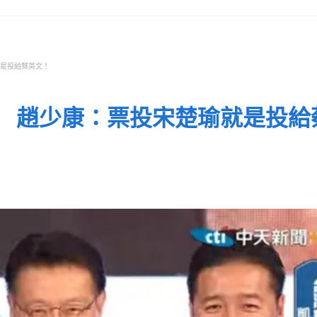
就是投給蔡英文！
 趙少康：票投宋楚瑜就是投給