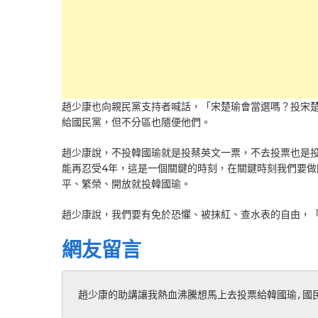
趙少康也向親民黨支持者喊話，「宋楚瑜會當選嗎？投宋
給國民黨，但不分區也隨便他們。
趙少康說，不投韓國瑜就是投蔡英文一票，不去投票也是
能再忍受4年，這是一個關鍵的時刻，在關鍵時刻我們要
平、繁榮、開放就投韓國瑜。
趙少康說，我們要有免於恐懼、被抹紅、查水表的自由，
網友留言
趙少康的助講讓我熱血沸騰想馬上去投票給韓國瑜,國