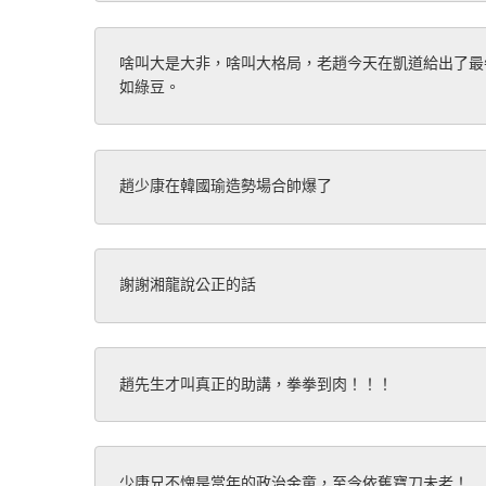
啥叫大是大非，啥叫大格局，老趙今天在凱道給出了最
如綠豆。
趙少康在韓國瑜造勢場合帥爆了
謝謝湘龍說公正的話
趙先生才叫真正的助講，拳拳到肉！！！
少康兄不愧是當年的政治金童，至今依舊寶刀未老！