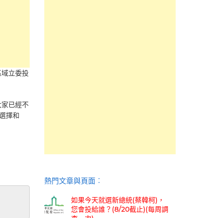
區域立委投
大家已經不
選擇和
熱門文章與頁面︰
如果今天就選新總統(蔡韓柯)，
您會投給誰？(8/20截止)(每周調