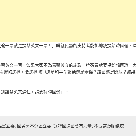
楚瑜一票就是投蔡英文一票！」盼親民黨的支持者能把總統投給韓國瑜，
投蔡英文一票。如果大家不滿意蔡英文的施政，這張票就要投給韓國瑜，
做關鍵的選擇，要選擇戰爭還是和平？繁榮還是蕭條？鎖國還是開放？如果
「別讓蔡英文連任，請支持韓國瑜」。
民黨立委,國民黨不分區立委,讓韓國瑜國會有力量,不要當踄腳總統