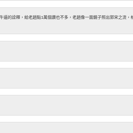
牛逼的詮釋，給老趙點1萬個讚也不多，老趙像一面鏡子照出郭宋之流，