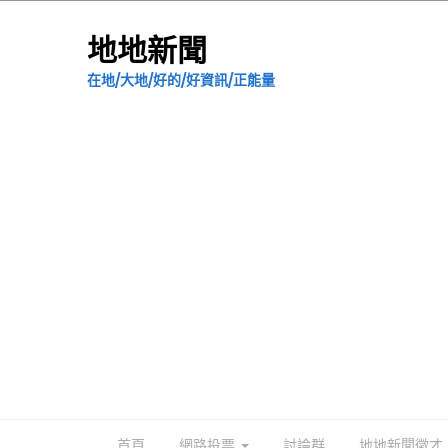
地地新聞
在地/大地/好的/好資訊/正能量
首頁
網路投票
討論群
地地新聞徵才