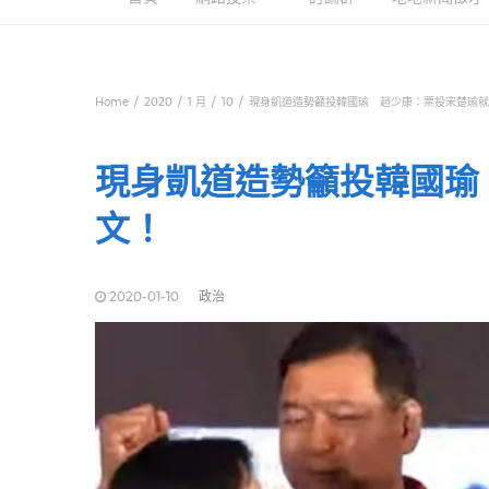
Home
2020
1 月
10
現身凱道造勢籲投韓國瑜 趙少康：票投宋楚瑜
現身凱道造勢籲投韓國瑜
文！
2020-01-10
政治