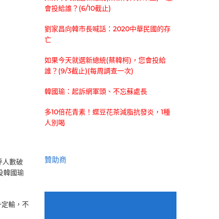
會投給誰？(6/10截止)
劉家昌向韓市長喊話：2020中華民國的存
亡
如果今天就選新總統(蔡韓柯)，您會投給
誰？(9/3截止)(每周調查一次)
韓國瑜：起訴網軍頭、不忘蘇處長
多10倍花青素！蝶豆花茶減脂抗發炎，1種
人別喝
贊助商
呼人數破
投韓國瑜
一定輸，不
適用電子郵件訂閱網站