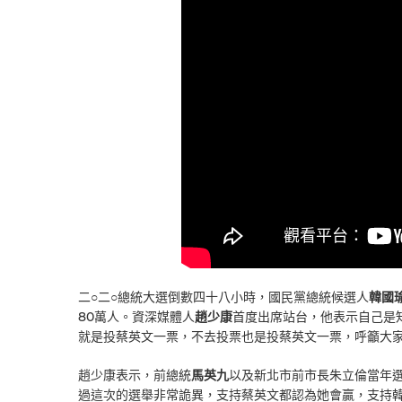
二○二○總統大選倒數四十八小時，國民黨總統候選人
韓國
80萬人。資深媒體人
趙少康
首度出席站台，他表示自己是
就是投蔡英文一票，不去投票也是投蔡英文一票，呼籲大
趙少康表示，前總統
馬英九
以及新北市前市長朱立倫當年
過這次的選舉非常詭異，支持蔡英文都認為她會贏，支持