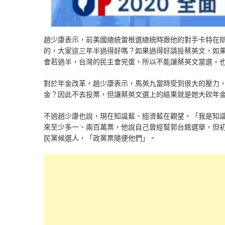
趙少康表示，前美國總統雷根選總統時跟他的對手卡特在
的，大家這三年半過得好嗎？如果過得好請投蔡英文，如
會若過半，台灣的民主會完蛋，所以不能讓蔡英文當選，
對於年金改革，趙少康表示，馬英九當時受到很大的壓力
金？因此不去投票，但讓蔡英文選上的結果就是她大砍年
不過趙少康也說，現在知識藍、經濟藍在觀望，「我是知
來至少多一、兩百萬票，他說自己曾經幫郭台銘選舉，但
民黨候選人，「政黨票隨便他們」。