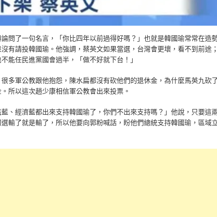
辯論問了一句名言，「你比四年以前過得好嗎？」也就是韓國瑜常常在造
果沒有請投韓國瑜。他強調，蔡英文如果當選，台灣會更壞，看不到前途
也不能任民進黨國會過半，「做不好就下台！」
，很多軍公教跟他抱怨，陳水扁都沒有砍他們的退休金，為什麼馬英九砍
金。所以這次趙少康相信軍公教會出來投票。
識藍、經濟藍都出來支持韓國瑜了，你們不出來支持嗎？」他說，只要這
初選輸了就是輸了，所以他要向郭粉喊話，盼他們總統支持韓國瑜，區域