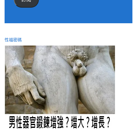
位
址
性福密碼