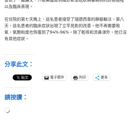
以及臨床表現。
在住院的第七天晚上，這名患者接受了瑞德西韋的靜脈輸注。第八
天，這名患者的臨床症狀出現了立竿見影的改善。他不再需要吸
氧，氧飽和度也恢復到了94%-96%。除了乾咳和流鼻涕外，他已沒
有其他症狀。
分享此文：
電子郵件
列印
更多
請按讚：
正
在
載
入...