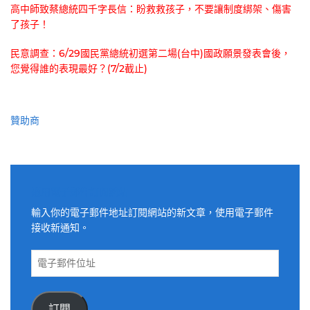
高中師致蔡總統四千字長信：盼救救孩子，不要讓制度綁架、傷害
了孩子！
民意調查：6/29國民黨總統初選第二場(台中)國政願景發表會後，
您覺得誰的表現最好？(7/2截止)
贊助商
適用電子郵件訂閱網站
輸入你的電子郵件地址訂閱網站的新文章，使用電子郵件
接收新通知。
電
子
郵
件
訂閱