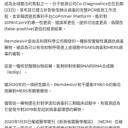
成為全球關注的焦點之一。分子檢測公司Co-Diagnostics也在近期
(23日)，宣布其已建立針對新型肺炎病毒的完整PCR檢測工作流
程，並宣稱透過其專利平台CoPrimer Platform，能針對
2019nConV的專一性更高、錯誤率更低，提供可信度更高、偽陽性
(false-positive)更低的檢測結果。
Remdesivir是由吉利德科學公司開發的一種新型實驗性廣譜抗病毒
藥物，被認為可以有效抑制呼吸道上皮細胞中SARS病毒和MERS病
毒的複製。
這是一種核苷酸類似物前藥，能夠抑制依賴RNA的RNA合成酶
（RdRp）。
據2020年的一項研究顯示，Remdesivir和干擾素IFNb1-b的聯合
用藥對MERS有顯著療效。
儘管這一藥物還在針對伊波拉病毒的三期臨床試驗中，有猜測認為
它是現今對2019新型冠狀病毒最理想的藥物。
2020年1月31日權威醫學期刊《新英格蘭醫學雜誌》（NEJM）在線
發表了一篇論文，介紹美國首例確診新型冠狀病毒病例的診療過程