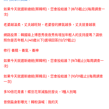
如果今天就選新總統(蔡韓柯)，您會投給誰？(8/13截止)(每周調查一
次)
老婆越溫柔，丈夫越旺財，老婆發的脾氣越多，丈夫就會越衰
網路投票：韓國瑜上博恩秀夜夜秀有增加年輕人的支持度嗎？請依
照你是否年輕人(40歲以下)選項回答(12/27截止)
修行 養精、養氣、養神
如果今天就選新總統(蔡韓柯)，您會投給誰？(9/3截止)(每周調查一
次)
如果今天就選新總統(蔡韓呂)，您會投給誰？(10/01截止)(每周調查
一次)
多10倍花青素！蝶豆花茶減脂抗發炎，1種人別喝
昔倒扁身影曝光！韓粉淚喊：我的天