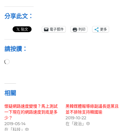
分享此文：
電子郵件
列印
更多
請按讚：
正
在
載
入...
相關
懷疑網路速度變慢？馬上測試
黑韓媒體報導綠副議長退黨且
一下現在的網路速度到底是多
並不排除支持韓國瑜
少？
2019-10-22
2019-05-14
在「政治」中
在「科技」中