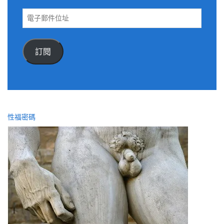
電
子
郵
件
訂閱
位
址
性福密碼