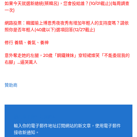
如果今天就選新總統(蔡韓呂)，您會投給誰？(10/01截止)(每周調查
一次)
網路投票：韓國瑜上博恩秀夜夜秀有增加年輕人的支持度嗎？請依
照你是否年輕人(40歲以下)選項回答(12/27截止)
修行 養精、養氣、養神
意外奪走她的左腿，20歲「鋼鐵辣妹」穿短裙燦笑「不能委屈我的
右腳」...逼哭萬人
贊助商
適用電子郵件訂閱網站
輸入你的電子郵件地址訂閱網站的新文章，使用電子郵件
接收新通知。