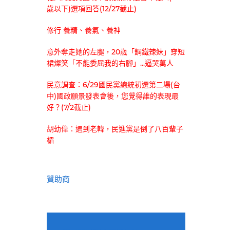
歲以下)選項回答(12/27截止)
修行 養精、養氣、養神
意外奪走她的左腿，20歲「鋼鐵辣妹」穿短
裙燦笑「不能委屈我的右腳」...逼哭萬人
民意調查：6/29國民黨總統初選第二場(台
中)國政願景發表會後，您覺得誰的表現最
好？(7/2截止)
胡幼偉：遇到老韓，民進黨是倒了八百輩子
楣
贊助商