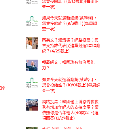
您會投給誰？(8/13截止)(每周調
查一次)
如果今天就選新總統(蔡韓柯)，
您會投給誰？(9/3截止)(每周調
查一次)
蔡英文？賴清德？網路投票：您
會支持誰代表民進黨競選2020總
統？(4/25截止)
轉載網文：韓國瑜有無治國能
力？
如果今天就選新總統(蔡韓呂)，
您會投給誰？(10/01截止)(每周調
吃掉
查一次)
網路投票：韓國瑜上博恩秀夜夜
秀有增加年輕人的支持度嗎？請
依照你是否年輕人(40歲以下)選
項回答(12/27截止)