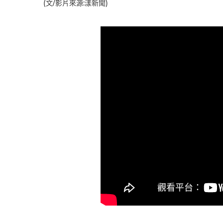
(文/影片來源:漾新聞)