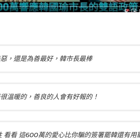
善惡，還是為善最好，韓市長最棒
是很溫暖的，善良的人會有好報的！
 看看 這600萬的愛心比你騙的簽署罷韓還有用罷