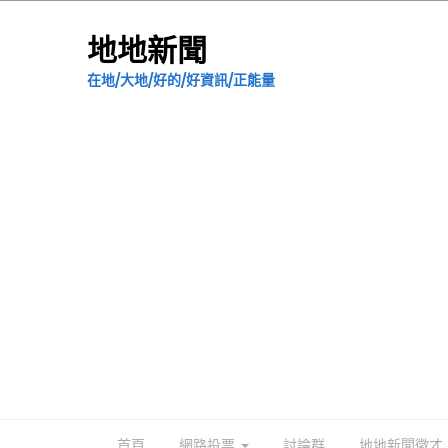
地地新聞
在地/大地/好的/好資訊/正能量
首頁
網路投票
討論群
地地新聞徵才