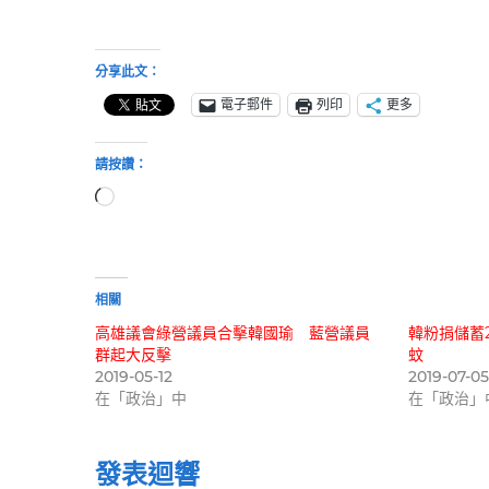
分享此文：
電子郵件
列印
更多
請按讚：
正
在
載
入...
相關
高雄議會綠營議員合擊韓國瑜 藍營議員
韓粉捐儲蓄
群起大反擊
蚊
2019-05-12
2019-07-0
在「政治」中
在「政治」
發表迴響