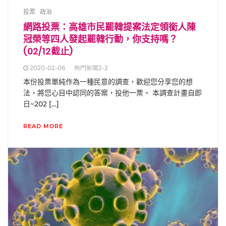
投票
政治
網路投票：高雄市民罷韓提案法定領銜人陳
冠榮等四人發起罷韓行動，你支持嗎？
(02/12截止)
2020-02-06
熱門新聞2-2
本份投票單純作為一種民意的調查，歡迎您分享您的想
法，將您心目中認同的答案，投他一票。 本調查計畫自即
日~202 […]
READ MORE