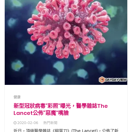
健康
新型冠狀病毒“彩照”曝光，醫學雜誌The
Lancet公佈“惡魔”嘴臉
2020-02-06
熱門新聞
近日，頂級醫學雜誌《柳葉刀》(The Lancet)，公佈了新