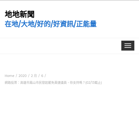
地地新聞
在地/大地/好的/好資訊/正能量
Toggle
navigat
Home
2020
2 月
6
網路投票：高雄市鳳山市民發起罷免黃捷議員，你支持嗎？(02/13截止)