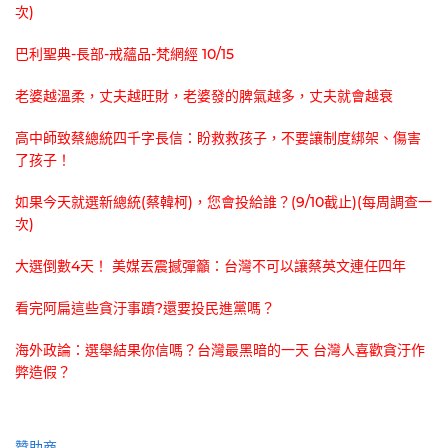
次)
巴利聖典-長部-戒蘊品-梵網經 10/15
老婆越溫柔，丈夫越旺財，老婆發的脾氣越多，丈夫就會越衰
高中師致蔡總統四千字長信：盼救救孩子，不要讓制度綁架、傷害
了孩子！
如果今天就選新總統(蔡韓柯)，您會投給誰？(9/10截止)(每周調查一
次)
大選倒數4天！ 美媒丟震撼彈籲：台灣不可以讓蔡英文連任四年
看完阿扁這些貪汙事蹟?還要投民進黨嗎？
海外政論：選舉結果你信嗎？台灣最黑暗的一天 台灣人喜歡貪汙作
弊造假？
贊助商