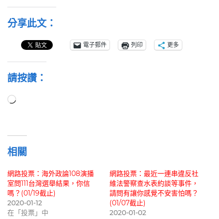
分享此文：
電子郵件
列印
更多
請按讚：
正
在
載
入...
相關
網路投票：海外政論108演播
網路投票：最近一連串違反社
室問111台灣選舉結果，你信
維法警察查水表約談等事件，
嗎？(01/19截止)
請問有讓你感覺不安害怕嗎？
2020-01-12
(01/07截止)
在「投票」中
2020-01-02