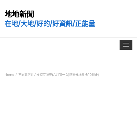
地地新聞
在地/大地/好的/好資訊/正能量
Toggle
navigat
Home
不同競選組合支持度調查(六月第一次)結果分析表(6/10截止)