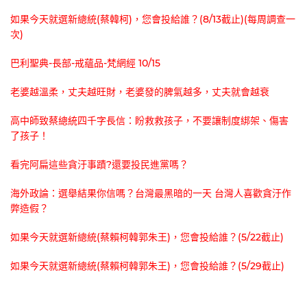
如果今天就選新總統(蔡韓柯)，您會投給誰？(8/13截止)(每周調查一
次)
巴利聖典-長部-戒蘊品-梵網經 10/15
老婆越溫柔，丈夫越旺財，老婆發的脾氣越多，丈夫就會越衰
高中師致蔡總統四千字長信：盼救救孩子，不要讓制度綁架、傷害
了孩子！
看完阿扁這些貪汙事蹟?還要投民進黨嗎？
海外政論：選舉結果你信嗎？台灣最黑暗的一天 台灣人喜歡貪汙作
弊造假？
如果今天就選新總統(蔡賴柯韓郭朱王)，您會投給誰？(5/22截止)
如果今天就選新總統(蔡賴柯韓郭朱王)，您會投給誰？(5/29截止)