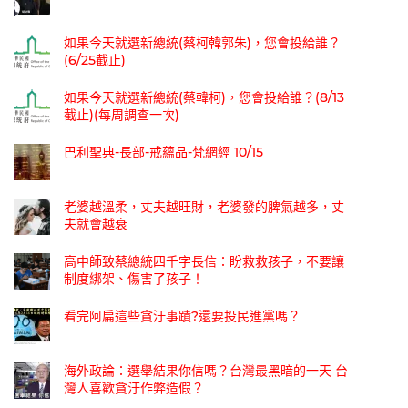
如果今天就選新總統(蔡柯韓郭朱)，您會投給誰？
(6/25截止)
如果今天就選新總統(蔡韓柯)，您會投給誰？(8/13
截止)(每周調查一次)
巴利聖典-長部-戒蘊品-梵網經 10/15
老婆越溫柔，丈夫越旺財，老婆發的脾氣越多，丈
夫就會越衰
高中師致蔡總統四千字長信：盼救救孩子，不要讓
制度綁架、傷害了孩子！
看完阿扁這些貪汙事蹟?還要投民進黨嗎？
海外政論：選舉結果你信嗎？台灣最黑暗的一天 台
灣人喜歡貪汙作弊造假？