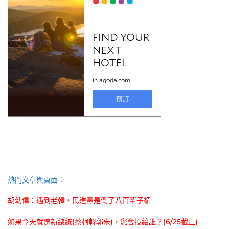
熱門文章與頁面︰
胡幼偉：遇到老韓，民進黨是倒了八百輩子楣
如果今天就選新總統(蔡柯韓郭朱)，您會投給誰？(6/25截止)