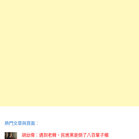
熱門文章與頁面︰
胡幼偉：遇到老韓，民進黨是倒了八百輩子楣