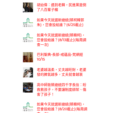
胡幼偉：遇到老韓，民進黨是倒
了八百輩子楣
如果今天就選新總統(蔡柯韓郭
朱)，您會投給誰？(6/25截止)
如果今天就選新總統(蔡韓柯)，
您會投給誰？(8/13截止)(每周調
查一次)
巴利聖典-長部-戒蘊品-梵網經
10/15
老婆越溫柔，丈夫越旺財，老婆
發的脾氣越多，丈夫就會越衰
高中師致蔡總統四千字長信：盼
救救孩子，不要讓制度綁架、傷
害了孩子！
如果今天就選新總統(蔡韓柯)，
您會投給誰？(8/20截止)(每周調