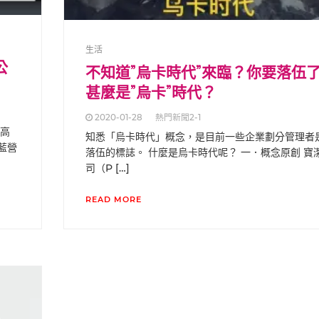
生活
公
不知道”烏卡時代”來臨？你要落伍
甚麼是”烏卡”時代？
2020-01-28
熱門新聞2-1
最高
知悉「烏卡時代」概念，是目前一些企業劃分管理者
藍營
落伍的標誌。 什麼是烏卡時代呢？ 一．概念原創 寶
司（P […]
READ MORE