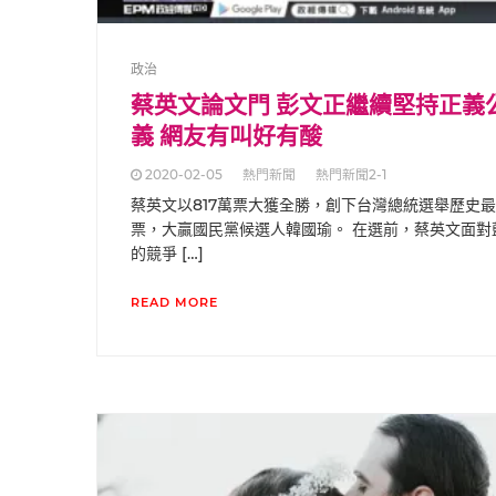
政治
蔡英文論文門 彭文正繼續堅持正義
義 網友有叫好有酸
2020-02-05
熱門新聞
熱門新聞2-1
蔡英文以817萬票大獲全勝，創下台灣總統選舉歷史
票，大贏國民黨候選人韓國瑜。 在選前，蔡英文面對
的競爭 […]
READ MORE