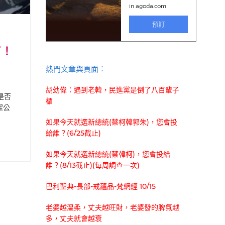
了！
熱門文章與頁面︰
胡幼偉：遇到老韓，民進黨是倒了八百輩子
是否
楣
潔公
如果今天就選新總統(蔡柯韓郭朱)，您會投
給誰？(6/25截止)
如果今天就選新總統(蔡韓柯)，您會投給
誰？(8/13截止)(每周調查一次)
巴利聖典-長部-戒蘊品-梵網經 10/15
老婆越溫柔，丈夫越旺財，老婆發的脾氣越
多，丈夫就會越衰