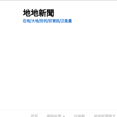
地地新聞
在地/大地/好的/好資訊/正能量
首頁
網路投票
討論群
地地新聞徵才