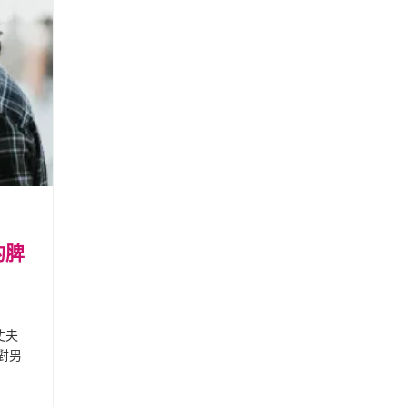
的脾
丈夫
對男