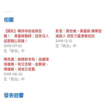
載
入...
相關
【精彩】韓拼命防疫綠狂
影音：鄭世維、黃義霖 網軍造
酸！ 黃義霖醫師：從來沒人
謠殺人 庶民力量勇敢抵抗
這麼關心高雄！
2019-12-12
2019-07-02
在「政治」中
在「政治」中
陳其邁：病媒蚊多啦，這邊環
境複雜，有交流道、金獅湖、
殯儀館、濕地又老舊.
2019-06-20
在「政治」中
發表迴響