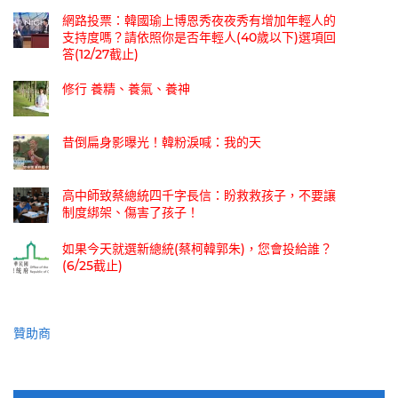
網路投票：韓國瑜上博恩秀夜夜秀有增加年輕人的
支持度嗎？請依照你是否年輕人(40歲以下)選項回
答(12/27截止)
修行 養精、養氣、養神
昔倒扁身影曝光！韓粉淚喊：我的天
高中師致蔡總統四千字長信：盼救救孩子，不要讓
制度綁架、傷害了孩子！
如果今天就選新總統(蔡柯韓郭朱)，您會投給誰？
(6/25截止)
贊助商