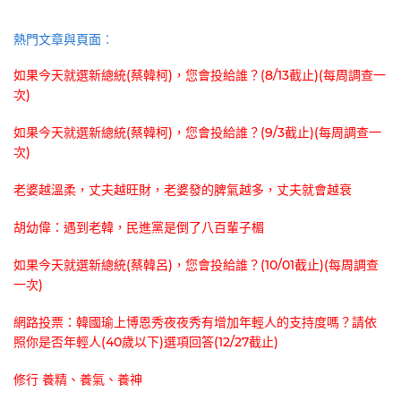
熱門文章與頁面︰
如果今天就選新總統(蔡韓柯)，您會投給誰？(8/13截止)(每周調查一
次)
如果今天就選新總統(蔡韓柯)，您會投給誰？(9/3截止)(每周調查一
次)
老婆越溫柔，丈夫越旺財，老婆發的脾氣越多，丈夫就會越衰
胡幼偉：遇到老韓，民進黨是倒了八百輩子楣
如果今天就選新總統(蔡韓呂)，您會投給誰？(10/01截止)(每周調查
一次)
網路投票：韓國瑜上博恩秀夜夜秀有增加年輕人的支持度嗎？請依
照你是否年輕人(40歲以下)選項回答(12/27截止)
修行 養精、養氣、養神