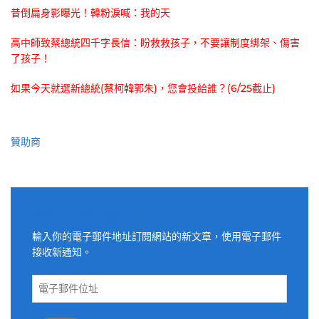
昔倒扁身影曝光！韓粉淚喊：我的天
高中師致蔡總統四千字長信：盼救救孩子，不要讓制度綁架、傷害
了孩子！
如果今天就選新總統(蔡柯韓郭朱)，您會投給誰？(6/25截止)
贊助商
適用電子郵件訂閱網站
輸入你的電子郵件地址訂閱網站的新文章，使用電子郵件
接收新通知。
電
子
郵