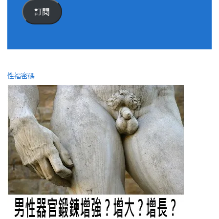
件
訂閱
位
址
性福密碼