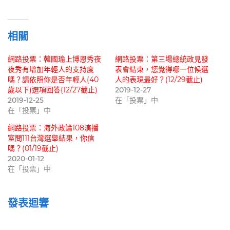
載
入...
相關
網路投票：韓國瑜上博恩秀夜
網路投票：第三場總統政見發
夜秀有增加年輕人的支持度
表會結束，您覺得哪一位候選
嗎？請依照你是否年輕人(40
人的表現最好？(12/29截止)
歲以下)選項回答(12/27截止)
2019-12-27
2019-12-25
在「投票」中
在「投票」中
網路投票：海外政論108演播
室問111台灣選舉結果，你信
嗎？(01/19截止)
2020-01-12
在「投票」中
發表迴響