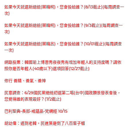
如果今天就選新總統(蔡韓柯)，您會投給誰？(8/13截止)(每周調查一
次)
如果今天就選新總統(蔡韓柯)，您會投給誰？(9/3截止)(每周調查一
次)
如果今天就選新總統(蔡韓呂)，您會投給誰？(10/01截止)(每周調查
一次)
網路投票：韓國瑜上博恩秀夜夜秀有增加年輕人的支持度嗎？請依
照你是否年輕人(40歲以下)選項回答(12/27截止)
修行 養精、養氣、養神
民意調查：6/29國民黨總統初選第二場(台中)國政願景發表會後，
您覺得誰的表現最好？(7/2截止)
巴利聖典-長部-戒蘊品-梵網經 10/15
胡幼偉：遇到老韓，民進黨是倒了八百輩子楣