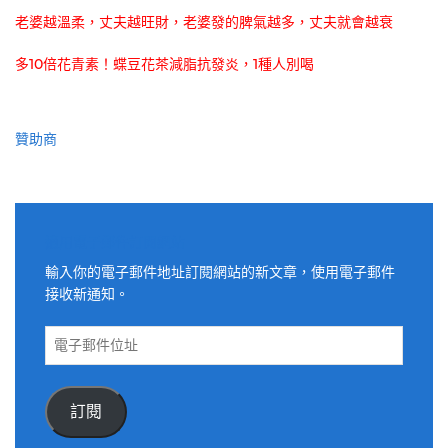
老婆越溫柔，丈夫越旺財，老婆發的脾氣越多，丈夫就會越衰
多10倍花青素！蝶豆花茶減脂抗發炎，1種人別喝
贊助商
適用電子郵件訂閱網站
輸入你的電子郵件地址訂閱網站的新文章，使用電子郵件
接收新通知。
電
子
郵
件
訂閱
位
址