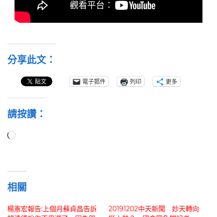
分享此文：
電子郵件
列印
更多
請按讚：
正
在
載
入...
相關
楊憲宏報告:上個月蘇貞昌告訴
20191202中天新聞 妙天轉向