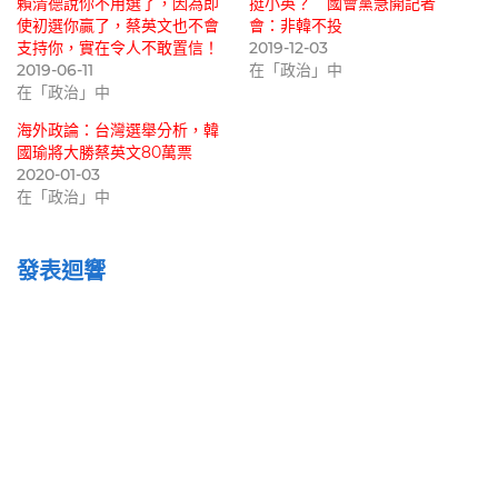
賴清德說你不用選了，因為即
挺小英？ 國會黨急開記者
使初選你贏了，蔡英文也不會
會：非韓不投
支持你，實在令人不敢置信！
2019-12-03
2019-06-11
在「政治」中
在「政治」中
海外政論：台灣選舉分析，韓
國瑜將大勝蔡英文80萬票
2020-01-03
在「政治」中
發表迴響