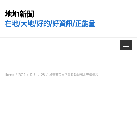
地地新聞
在地/大地/好的/好資訊/正能量
Toggle
navigat
Home
2019
12 月
28
綁架蔡英文？黃瑋翰翻出余天這樣說