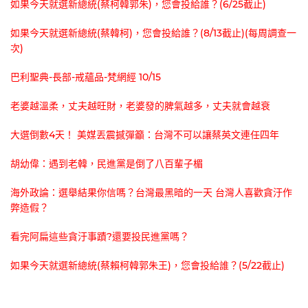
如果今天就選新總統(蔡柯韓郭朱)，您會投給誰？(6/25截止)
如果今天就選新總統(蔡韓柯)，您會投給誰？(8/13截止)(每周調查一
次)
巴利聖典-長部-戒蘊品-梵網經 10/15
老婆越溫柔，丈夫越旺財，老婆發的脾氣越多，丈夫就會越衰
大選倒數4天！ 美媒丟震撼彈籲：台灣不可以讓蔡英文連任四年
胡幼偉：遇到老韓，民進黨是倒了八百輩子楣
海外政論：選舉結果你信嗎？台灣最黑暗的一天 台灣人喜歡貪汙作
弊造假？
看完阿扁這些貪汙事蹟?還要投民進黨嗎？
如果今天就選新總統(蔡賴柯韓郭朱王)，您會投給誰？(5/22截止)