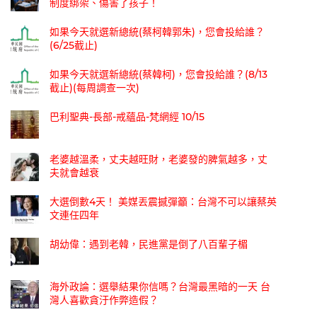
制度綁架、傷害了孩子！
如果今天就選新總統(蔡柯韓郭朱)，您會投給誰？
(6/25截止)
如果今天就選新總統(蔡韓柯)，您會投給誰？(8/13
截止)(每周調查一次)
巴利聖典-長部-戒蘊品-梵網經 10/15
老婆越溫柔，丈夫越旺財，老婆發的脾氣越多，丈
夫就會越衰
大選倒數4天！ 美媒丟震撼彈籲：台灣不可以讓蔡英
文連任四年
胡幼偉：遇到老韓，民進黨是倒了八百輩子楣
海外政論：選舉結果你信嗎？台灣最黑暗的一天 台
灣人喜歡貪汙作弊造假？