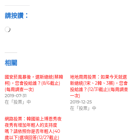
請按讚：
正
在
載
入...
相關
國安菸風暴後，選新總統(蔡韓
地地周周投票：如果今天就選
柯)，您會投給誰？(8/6截止)
新總統(1宋、2韓、3蔡)，您會
(每周調查一次)
投給誰？(12/31截止)(每周調查
2019-07-31
一次)
在「投票」中
2019-12-25
在「投票」中
網路投票：韓國瑜上博恩秀夜
夜秀有增加年輕人的支持度
嗎？請依照你是否年輕人(40
歲以下)選項回答(12/27截止)