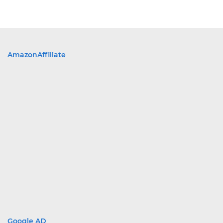
AmazonAffiliate
Google AD