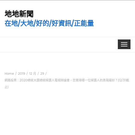
地地新聞
在地/大地/好的/好資訊/正能量
Toggle
navigat
Home
2019
12 月
29
網路投票：2020總統大選總統候選人電視辯論會，您覺得哪一位候選人的表現最好？(12/31截
止)