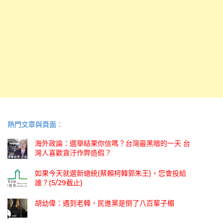
熱門文章與頁面︰
海外政論：選舉結果你信嗎？台灣最黑暗的一天 台
灣人喜歡貪汙作弊造假？
如果今天就選新總統(蔡賴柯韓郭朱王)，您會投給
誰？(5/29截止)
胡幼偉：遇到老韓，民進黨是倒了八百輩子楣