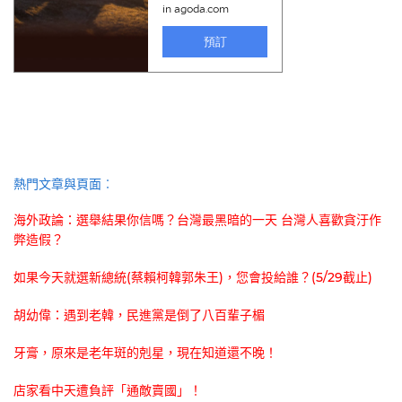
熱門文章與頁面︰
海外政論：選舉結果你信嗎？台灣最黑暗的一天 台灣人喜歡貪汙作
弊造假？
如果今天就選新總統(蔡賴柯韓郭朱王)，您會投給誰？(5/29截止)
胡幼偉：遇到老韓，民進黨是倒了八百輩子楣
牙膏，原來是老年斑的剋星，現在知道還不晚！
店家看中天遭負評「通敵賣國」！