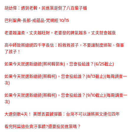
胡幼偉：遇到老韓，民進黨是倒了八百輩子楣
巴利聖典-長部-戒蘊品-梵網經 10/15
老婆越溫柔，丈夫越旺財，老婆發的脾氣越多，丈夫就會越衰
高中師致蔡總統四千字長信：盼救救孩子，不要讓制度綁架、傷害
了孩子！
如果今天就選新總統(蔡柯韓郭朱)，您會投給誰？(6/25截止)
如果今天就選新總統(蔡韓柯)，您會投給誰？(8/13截止)(每周調查一
次)
如果今天就選新總統(蔡韓柯)，您會投給誰？(9/10截止)(每周調查一
次)
大選倒數4天！ 美媒丟震撼彈籲：台灣不可以讓蔡英文連任四年
看完阿扁這些貪汙事蹟?還要投民進黨嗎？