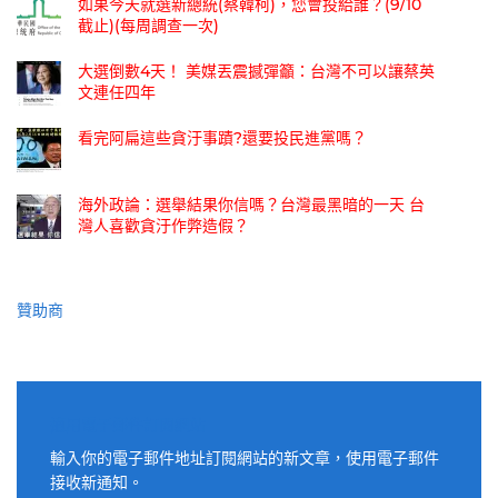
如果今天就選新總統(蔡韓柯)，您會投給誰？(9/10
截止)(每周調查一次)
大選倒數4天！ 美媒丟震撼彈籲：台灣不可以讓蔡英
文連任四年
看完阿扁這些貪汙事蹟?還要投民進黨嗎？
海外政論：選舉結果你信嗎？台灣最黑暗的一天 台
灣人喜歡貪汙作弊造假？
贊助商
適用電子郵件訂閱網站
輸入你的電子郵件地址訂閱網站的新文章，使用電子郵件
接收新通知。