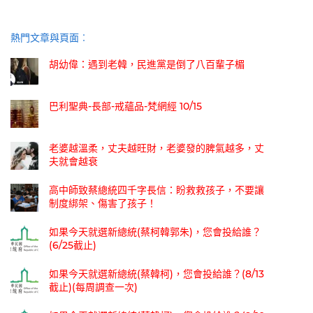
熱門文章與頁面︰
胡幼偉：遇到老韓，民進黨是倒了八百輩子楣
巴利聖典-長部-戒蘊品-梵網經 10/15
老婆越溫柔，丈夫越旺財，老婆發的脾氣越多，丈
夫就會越衰
高中師致蔡總統四千字長信：盼救救孩子，不要讓
制度綁架、傷害了孩子！
如果今天就選新總統(蔡柯韓郭朱)，您會投給誰？
(6/25截止)
如果今天就選新總統(蔡韓柯)，您會投給誰？(8/13
截止)(每周調查一次)