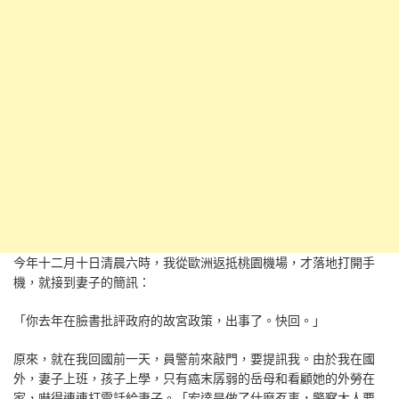
今年十二月十日清晨六時，我從歐洲返抵桃園機場，才落地打開手
機，就接到妻子的簡訊：
「你去年在臉書批評政府的故宮政策，出事了。快回。」
原來，就在我回國前一天，員警前來敲門，要提訊我。由於我在國
外，妻子上班，孩子上學，只有癌末孱弱的岳母和看顧她的外勞在
家，嚇得連連打電話給妻子。「宏達是做了什麼歹事，警察大人要