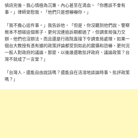
偵訊完後，我心情極為沉重，內心甚至在滴血。「你應該不會有
事，」律師安慰我，「他們只是想嚇嚇你。」
「我不擔心這件事。」我告訴他，「但是，你沒聽到他們說，警察
根本不想碰這個案子，更何況連追訴期都過了，但調查局強力交
辦，他們也沒辦法。而且還是行政院直接下令調查局處理。如果一
個台大教授有憑有據的政策評論都受到如此的震懾和恐嚇，更何況
一般人對政府的議論。那麼，以後誰還敢批評政府、議論政策？台
灣不就成了一言堂？」
「台灣人，還能自由說話嗎？還能自在活潑地談論時事丶批評政策
嗎？」