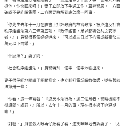
抓他。你快回來呀！」妻子立即放下手邊工作，直奔警局，一方面
確認不是詐騙集團，二方面要瞭解到底怎麼一回事。
「你先生去年十一月在臉書上批評政府的故宮政策，被控違反社會
秩序維護法第六三條第五項，『散佈謠言，足以影響公共之安寧
者。』」員警很客氣娓娓道來，「可以處三日以下拘留或新臺幣三
萬元以下罰鍰。」
「什麼法？」妻子問。
「社會秩序維護法。」員警特別一個字一個字地唸出來。
妻子很仔細地閱讀了相關條文，也立即打電話請教律師，遂指著該
法第卅一條：
「你看，這一條寫著：『違反本法行為，逾二個月者，警察機關不
得訊問丶處罰。』所以，去年十一月的事，現在根本過了追溯期
嘛！」
「對喔。」員警張大眼再仔細看了看，遂笑咪咪地告訴妻子。「太