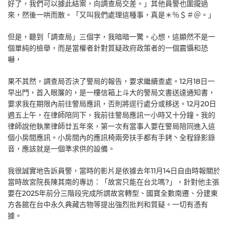
好了，我們可以據此結案，向調查局交差。」其他員警也圍攏過
來，然後一哄而散。「又叫我們處理這種事，真是＊％＄＃＠。」
但是，聽到「調查局」三個字，我暗暗一驚。心想，這顯然不是一
個單純的檢舉，而是當權者針對質疑政府政策者的一個震懾和恐
嚇，
果不其然，調查局否決了警局的報告，要求繼續查處。12月18日一
早出門，首入眼簾的，是一樓信箱上斗大的警局文書送達通知書，
要求我在期限內前往警局應訊，否則將逕行處分或移送。12月20日
週五上午，在律師陪同下，我前往警局應訊一小時又十分鐘。我的
律師說他執業律師廿五年來，第一次有當事人要在警局陪同進入這
個小房間應訊。小房間內的應訊椅兩旁扶手都有手銬丶全程錄影錄
音，應該就是一個準求供的設備。
我很誠實地告訴員警，當時的影片是依據去年11月14日自由時報關於
當時故宮院長陳其南的專訪：「故宮只能在台北嗎?」，針對他主張
要在2025年前分三階段完成所謂故宮轉型、國寶全數南遷、分建東
方各館在台中永久典藏古物等提出強烈批判和質疑。一切有憑有
據。