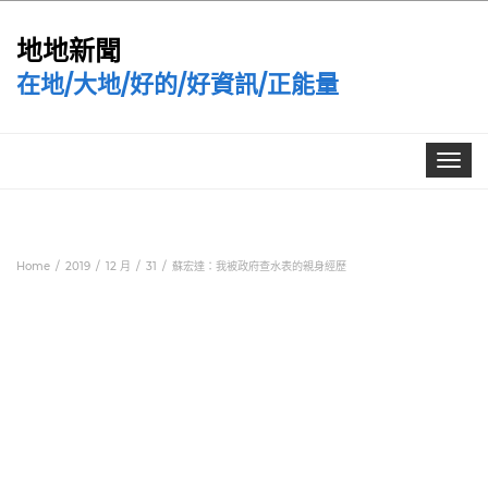
地地新聞
在地/大地/好的/好資訊/正能量
Toggle
navigat
Home
2019
12 月
31
蘇宏達：我被政府查水表的親身經歷