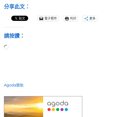
分享此文：
電子郵件
列印
更多
請按讚：
正
在
載
入...
Agoda贊助