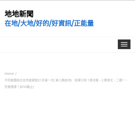
地地新聞
在地/大地/好的/好資訊/正能量
Toggle
navigat
Home
不同競選組合支持度調查(六月第一次) 第八題(8/8)：如果只有 1.郭台銘、2.蔡英文，二選一，
您會選擇？(6/10截止)