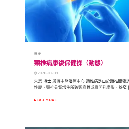
健康
頸椎病康復保健操（動態）
2020-03-09
朱恩 博士 廣博中醫治療中心 頸椎病是由於頸椎間盤
性變、頸椎骨質增生所致頸椎管或椎間孔變形、狹窄 [
READ MORE