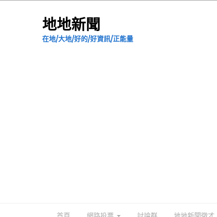
地地新聞
在地/大地/好的/好資訊/正能量
首頁
網路投票
討論群
地地新聞徵才