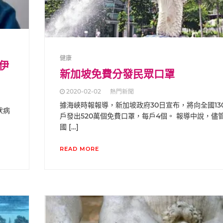
健康
d伊
新加坡免費分發民眾口罩
2020-02-02
熱門新聞
據海峽時報報導，新加坡政府30日宣布，將向全國13
狀病
戶發出520萬個免費口罩，每戶4個。 報導中說，儘
國 […]
READ MORE