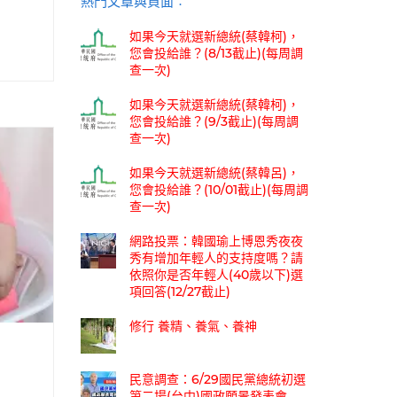
熱門文章與頁面︰
如果今天就選新總統(蔡韓柯)，
您會投給誰？(8/13截止)(每周調
查一次)
如果今天就選新總統(蔡韓柯)，
您會投給誰？(9/3截止)(每周調
查一次)
如果今天就選新總統(蔡韓呂)，
您會投給誰？(10/01截止)(每周調
查一次)
網路投票：韓國瑜上博恩秀夜夜
秀有增加年輕人的支持度嗎？請
依照你是否年輕人(40歲以下)選
項回答(12/27截止)
修行 養精、養氣、養神
民意調查：6/29國民黨總統初選
第二場(台中)國政願景發表會