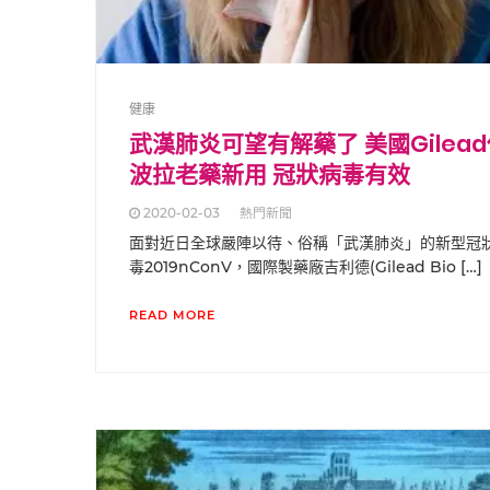
健康
武漢肺炎可望有解藥了 美國Gilea
波拉老藥新用 冠狀病毒有效
2020-02-03
熱門新聞
面對近日全球嚴陣以待、俗稱「武漢肺炎」的新型冠
毒2019nConV，國際製藥廠吉利德(Gilead Bio […]
READ MORE