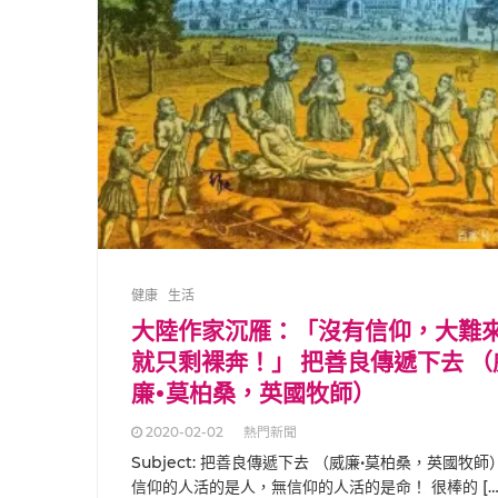
健康
生活
大陸作家沉雁：「沒有信仰，大難
就只剩裸奔！」 把善良傳遞下去 （
廉•莫柏桑，英國牧師）
2020-02-02
熱門新聞
Subject: 把善良傳遞下去 （威廉•莫柏桑，英國牧師
信仰的人活的是人，無信仰的人活的是命！ 很棒的 […