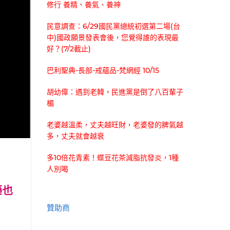
修行 養精、養氣、養神
民意調查：6/29國民黨總統初選第二場(台
中)國政願景發表會後，您覺得誰的表現最
好？(7/2截止)
巴利聖典-長部-戒蘊品-梵網經 10/15
胡幼偉：遇到老韓，民進黨是倒了八百輩子
楣
老婆越溫柔，丈夫越旺財，老婆發的脾氣越
多，丈夫就會越衰
多10倍花青素！蝶豆花茶減脂抗發炎，1種
人別喝
藥也
贊助商